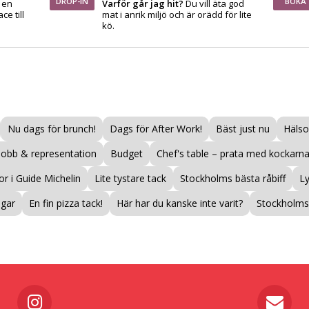
DROP-IN
BOKA
å en
Varför går jag hit?
Du vill äta god
ce till
mat i anrik miljö och är orädd för lite
kö.
Nu dags för brunch!
Dags för After Work!
Bäst just nu
Hälso
Jobb & representation
Budget
Chef's table – prata med kockarna
r i Guide Michelin
Lite tystare tack
Stockholms bästa råbiff
L
ogar
En fin pizza tack!
Här har du kanske inte varit?
Stockholms 