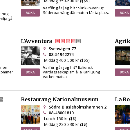
Middag 350-600 kr ($$$)
Varför går jag hit?
Slink-in-vänligt
Söderbarhäng där maten får ta plats.
BOKA
BOKA
r nog
vilja gå
L'Avventura
Agrik
Sveavägen 77
08-51942274
Middag 400-500 kr ($$$)
r en
Varför går jag hit?
Italiensk
 kommer
vardagseskapism à la Karl Ljung i
BOKA
BOKA
vacker matsal.
Restaurang Nationalmuseum
La Bo
Södra Blasieholmshamnen 2
08-48001810
Lunch 150 kr ($$)
Middag 230-330 kr ($$)