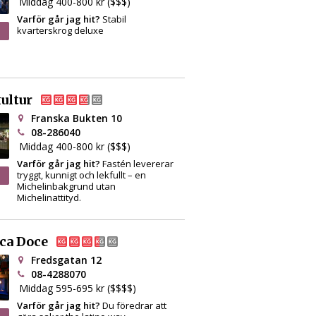
Middag 400-800 kr ($$$)
Varför går jag hit?
Stabil
kvarterskrog deluxe
ultur
Franska Bukten 10
08-286040
Middag 400-800 kr ($$$)
Varför går jag hit?
Fastén levererar
tryggt, kunnigt och lekfullt – en
Michelinbakgrund utan
Michelinattityd.
ca Doce
Fredsgatan 12
08-4288070
Middag 595-695 kr ($$$$)
Varför går jag hit?
Du föredrar att