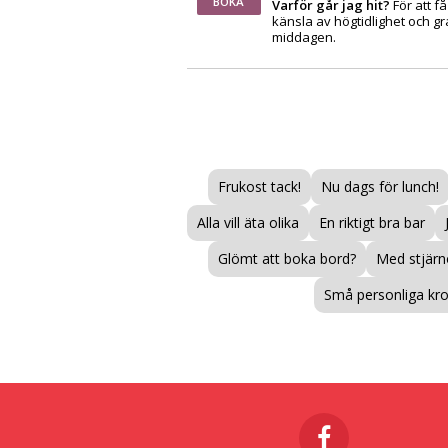
BOKA
Varför går jag hit?
För att f
känsla av högtidlighet och gra
middagen.
Frukost tack!
Nu dags för lunch!
Alla vill äta olika
En riktigt bra bar
Glömt att boka bord?
Med stjärno
Små personliga kr