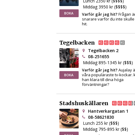
Lunch 2350 kr ($$$$)
Middag 3950 kr ($$$$)
BOKA
Varför går jag hit?
Frågan ä
snarare varför du inte skulle 
hit.
Tegelbacken
Tegelbacken 2
08-251655
Middag 895-1345 kr ($$$)
Varför går jag hit?
Aujalay ä
våra populäraste tv-kockar.
BOKA
han klara till dina höga
förväntningar?
Stadshuskällaren
Hantverkargatan 1
08-58621830
Lunch 255 kr ($$$)
Middag 795-895 kr ($$)