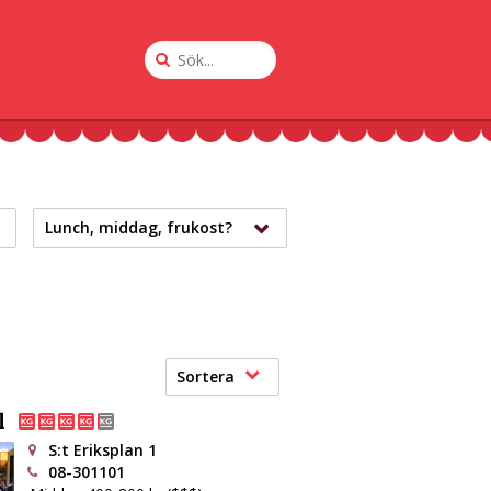
Sök
på
Krogguiden
Lunch, middag, frukost?
Sortera
l
S:t Eriksplan 1
08-301101