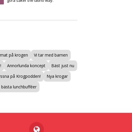
göra saker the latino way.
mat på krogen
Vi tar med barnen
!
Annorlunda koncept
Bäst just nu
yssna på Krogpodden!
Nya krogar
bästa lunchbufféer