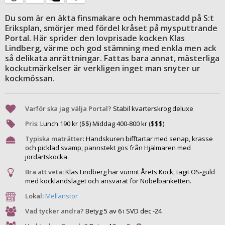
Du som är en äkta finsmakare och hemmastadd på S:t
Eriksplan, smörjer med fördel kråset på mysputtrande
Portal. Här sprider den lovprisade kocken Klas
Lindberg, värme och god stämning med enkla men ack
så delikata anrättningar. Fattas bara annat, mästerliga
kockutmärkelser är verkligen inget man snyter ur
kockmössan.
Varför ska jag välja Portal?
Stabil kvarterskrog deluxe
Pris
:
Lunch
190
kr ($$) Middag
400
-
800
kr ($$$)
Typiska maträtter
:
Handskuren bifftartar med senap, krasse
och picklad svamp, pannstekt gös från Hjälmaren med
jordärtskocka.
Bra att veta:
Klas Lindberg har vunnit Årets Kock, tagit OS-guld
med kocklandslaget och ansvarat för Nobelbanketten.
Lokal:
Mellanstor
Vad tycker andra?
Betyg 5 av 6 i SVD dec -24