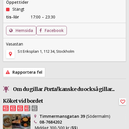
Öppettider
Stängt
tis
–
lör
17:00 – 23:30
Hemsida
Facebook
Vasastan
S:t Eriksplan 1, 112 34, Stockholm
Rapportera fel
Om du gillar
Portal
kanske du också gillar...
Köket vid bordet
Timmermansgatan 39
(Södermalm)
08-7684202
Middag 300-500 kr ($$)