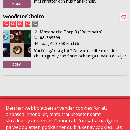
mellanrätter och husmanskänsla.
BOKA
Woodstockholm
Mosebacke Torg 9
(Södermalm)
08-369399
Middag 400-850 kr ($$$)
Varför går jag hit?
Du vurmar lite extra för
charmigt ohyvlad finish och noga utvalda detaljer.
BOKA
Den här webbplatsen använder cookies för att
anpassa innehållet, mäta trafikmöster samt
skräddarsy annonser. Genom att fortsätta navigera
© 2015 Krogguiden.se
113 24 Stockholm
på webbplatsen godkänner du bruket av cookies. Läs