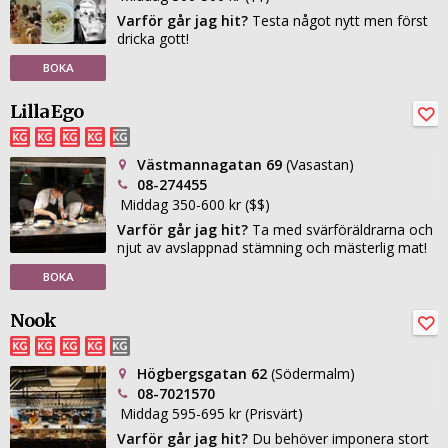
Varför går jag hit?
Testa något nytt men först
dricka gott!
BOKA
Lilla Ego
Västmannagatan 69
(Vasastan)
08-274455
Middag 350-600 kr ($$)
Varför går jag hit?
Ta med svärföräldrarna och
njut av avslappnad stämning och mästerlig mat!
BOKA
Nook
Högbergsgatan 62
(Södermalm)
08-7021570
Middag 595-695 kr (Prisvärt)
Varför går jag hit?
Du behöver imponera stort