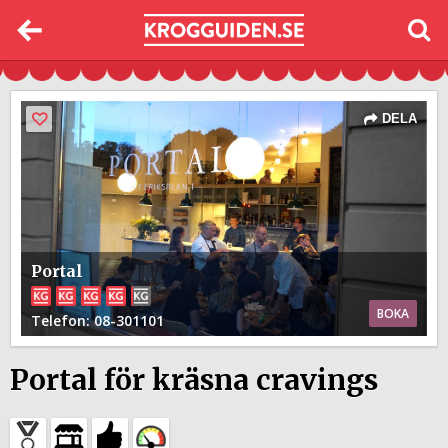
DELA
Portal
BOKA
Telefon
: 08-301101
Portal för kräsna cravings