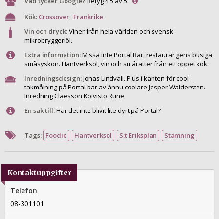
Vad tycker Google?
Betyg 4.5 av 5.
Kök:
Crossover
,
Frankrike
Vin och dryck:
Viner från hela världen och svensk
mikrobryggeriöl.
Extra information:
Missa inte Portal Bar, restaurangens busiga
småsyskon. Hantverksöl, vin och smårätter från ett öppet kök.
Inredningsdesign:
Jonas Lindvall. Plus i kanten för cool
takmålning på Portal bar av ännu coolare Jesper Waldersten.
Inredning Claesson Koivisto Rune
En sak till:
Har det inte blivit lite dyrt på Portal?
Tags:
Foodie
Hantverksöl
S:t Eriksplan
Stämning
Kontaktuppgifter
Telefon
08-301101