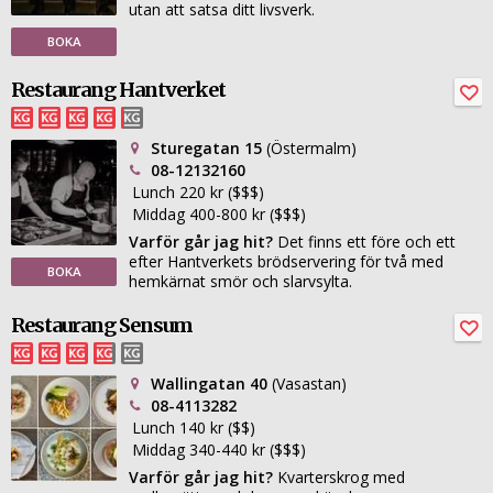
utan att satsa ditt livsverk.
BOKA
Restaurang Hantverket
Sturegatan 15
(Östermalm)
08-12132160
Lunch 220 kr ($$$)
Middag 400-800 kr ($$$)
Varför går jag hit?
Det finns ett före och ett
efter Hantverkets brödservering för två med
BOKA
hemkärnat smör och slarvsylta.
Restaurang Sensum
Wallingatan 40
(Vasastan)
08-4113282
Lunch 140 kr ($$)
Middag 340-440 kr ($$$)
Varför går jag hit?
Kvarterskrog med