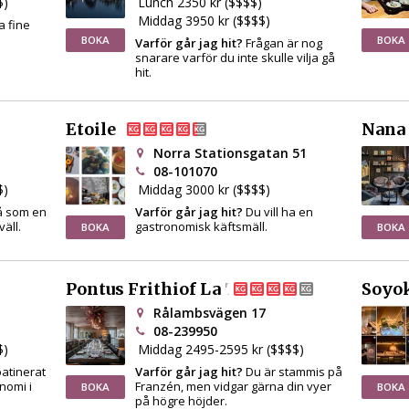
$)
Lunch 2350 kr ($$$$)
Middag 3950 kr ($$$$)
a fine
BOKA
BOKA
Varför går jag hit?
Frågan är nog
snarare varför du inte skulle vilja gå
hit.
Etoile
Nana
Norra Stationsgatan 51
08-101070
$)
Middag 3000 kr ($$$$)
må som en
Varför går jag hit?
Du vill ha en
väll.
gastronomisk käftsmäll.
BOKA
BOKA
Pontus Frithiof La Tour
Soyo
Rålambsvägen 17
08-239950
$)
Middag 2495-2595 kr ($$$$)
atinerat
Varför går jag hit?
Du är stammis på
nomi i
Franzén, men vidgar gärna din vyer
BOKA
BOKA
på högre höjder.