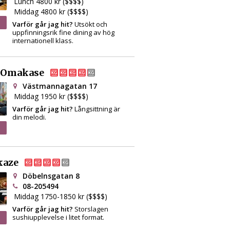
Lunch 4800 kr ($$$$)
Middag 4800 kr ($$$$)
Varför går jag hit?
Utsökt och
uppfinningsrik fine dining av hög
internationell klass.
 Omakase
Västmannagatan 17
Middag 1950 kr ($$$$)
Varför går jag hit?
Långsittning är
din melodi.
kaze
Döbelnsgatan 8
08-205494
Middag 1750-1850 kr ($$$$)
Varför går jag hit?
Storslagen
sushiupplevelse i litet format.