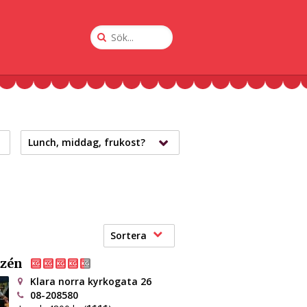
Sök
på
Krogguiden
Lunch, middag, frukost?
Sortera
tzén
Klara norra kyrkogata 26
08-208580