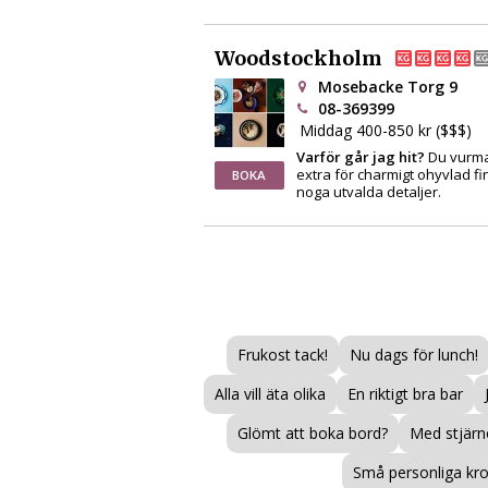
Woodstockholm
Mosebacke Torg 9
08-369399
Middag 400-850 kr ($$$)
Varför går jag hit?
Du vurmar
extra för charmigt ohyvlad fi
BOKA
noga utvalda detaljer.
Frukost tack!
Nu dags för lunch!
Alla vill äta olika
En riktigt bra bar
Glömt att boka bord?
Med stjärno
Små personliga kr