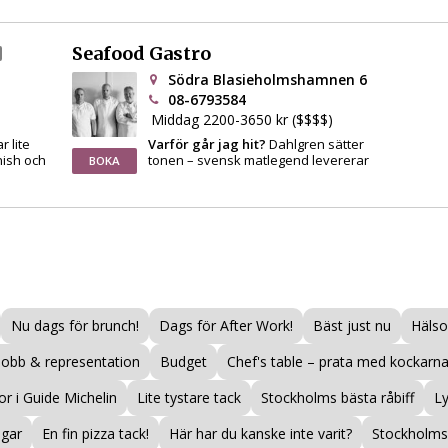
Seafood Gastro
Södra Blasieholmshamnen 6
08-6793584
Middag 2200-3650 kr ($$$$)
 lite
Varför går jag hit?
Dahlgren sätter
nish och
tonen – svensk matlegend levererar
BOKA
Nu dags för brunch!
Dags för After Work!
Bäst just nu
Hälso
Jobb & representation
Budget
Chef's table – prata med kockarna
r i Guide Michelin
Lite tystare tack
Stockholms bästa råbiff
L
ogar
En fin pizza tack!
Här har du kanske inte varit?
Stockholms 