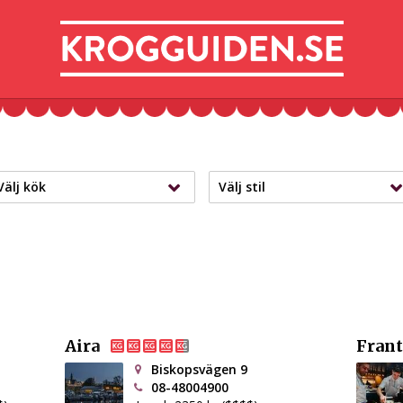
Välj kök
Välj stil
Aira
Fran
Biskopsvägen 9
08-48004900