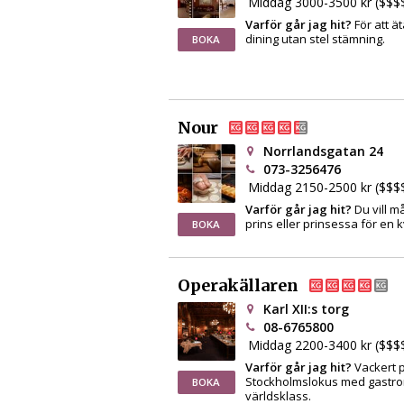
Middag 3000-3500 kr ($$$
Varför går jag hit?
För att ät
dining utan stel stämning.
BOKA
Nour
Norrlandsgatan 24
073-3256476
Middag 2150-2500 kr ($$$
Varför går jag hit?
Du vill 
prins eller prinsessa för en k
BOKA
Operakällaren
Karl XII:s torg
08-6765800
Middag 2200-3400 kr ($$$
Varför går jag hit?
Vackert p
Stockholmslokus med gastro
BOKA
världsklass.