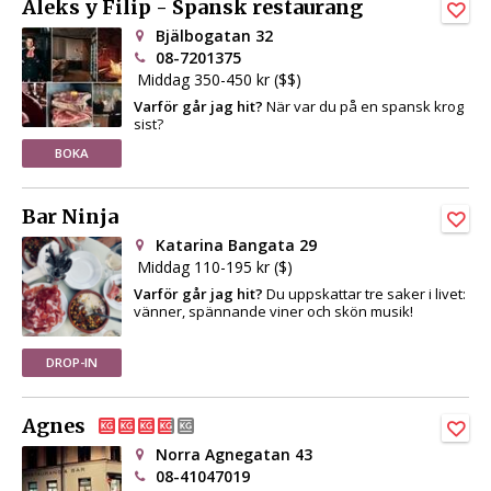
Aleks y Filip - Spansk restaurang
Bjälbogatan 32
08-7201375
Middag 350-450 kr ($$)
Varför går jag hit?
När var du på en spansk krog
sist?
BOKA
Bar Ninja
Katarina Bangata 29
Middag 110-195 kr ($)
Varför går jag hit?
Du uppskattar tre saker i livet:
vänner, spännande viner och skön musik!
DROP-IN
Agnes
Norra Agnegatan 43
08-41047019