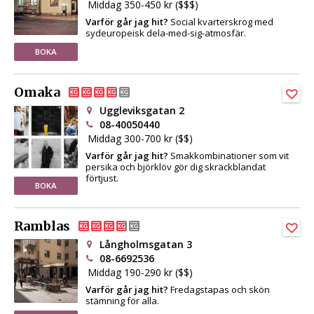
Middag 350-450 kr ($$$)
Varför går jag hit?
Social kvarterskrog med
sydeuropeisk dela-med-sig-atmosfär.
BOKA
Omaka
Uggleviksgatan 2
08-40050440
Middag 300-700 kr ($$)
Varför går jag hit?
Smakkombinationer som vit
persika och björklöv gör dig skräckblandat
förtjust.
BOKA
Ramblas
Långholmsgatan 3
08-6692536
Middag 190-290 kr ($$)
Varför går jag hit?
Fredagstapas och skön
stämning för alla.