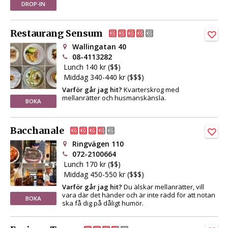
DROP-IN
Restaurang Sensum
Wallingatan 40
08-4113282
Lunch 140 kr ($$)
Middag 340-440 kr ($$$)
Varför går jag hit?
Kvarterskrog med
mellanrätter och husmanskänsla.
BOKA
Bacchanale
Ringvägen 110
072-2100664
Lunch 170 kr ($$)
Middag 450-550 kr ($$$)
Varför går jag hit?
Du älskar mellanrätter, vill
vara där det händer och är inte rädd för att notan
BOKA
ska få dig på dåligt humör.