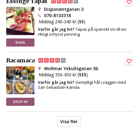
Essinge Tapas
Disponentgatan 3
070-8133318
Middag 240-340 kr ($$)
Varför går jag hit?
Tapas på spanskt vis till en
riktigt schysst penning.
BOKA
Racamaca
Wollmar Yxkullsgatan 5b
Middag 350-450 kr ($$$)
Varför går jag hit?
Gemytligt hål i väggen med
San Sebastián-känsla.
DROP-IN
Visa fler