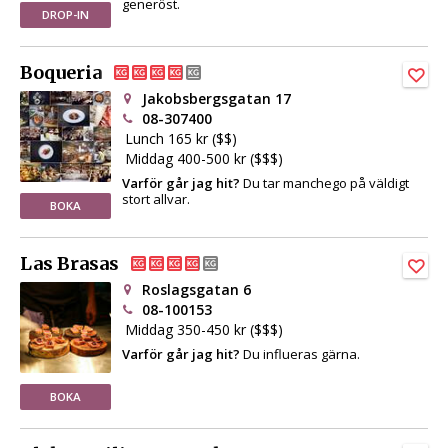
generöst.
DROP-IN
Boqueria
Jakobsbergsgatan 17
08-307400
Lunch 165 kr ($$)
Middag 400-500 kr ($$$)
Varför går jag hit?
Du tar manchego på väldigt
stort allvar.
BOKA
Las Brasas
Roslagsgatan 6
08-100153
Middag 350-450 kr ($$$)
Varför går jag hit?
Du influeras gärna.
BOKA